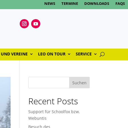
NEWS
TERMINE
DOWNLOADS
FAQS
 UND VEREINE
LEO ON TOUR
SERVICE
Suchen
Recent Posts
Support für Schoolfox bzw.
Webuntis
Besuch des