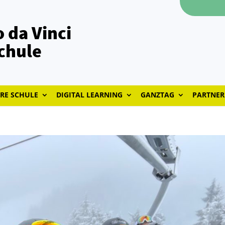
 da Vinci
chule
RE SCHULE
DIGITAL LEARNING
GANZTAG
PARTNER