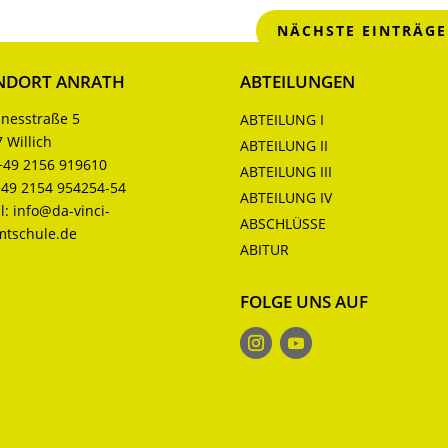
NÄCHSTE EINTRÄGE
NDORT ANRATH
ABTEILUNGEN
nesstraße 5
ABTEILUNG I
 Willich
ABTEILUNG II
+49 2156 919610
ABTEILUNG III
+49 2154 954254-54
ABTEILUNG IV
l:
info@da-vinci-
ABSCHLÜSSE
mtschule.de
ABITUR
FOLGE UNS AUF