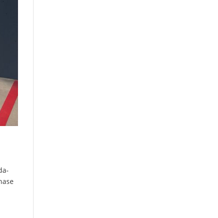
da-
phase