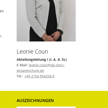
ien
n
Leonie Coun
Abteilungsleitung I (i. A. d. SL)
E-Mail:
leonie.coun@da-vinci-
gesamtschule.de
Tel.:
+49 2154 954254-0
AUSZEICHNUNGEN