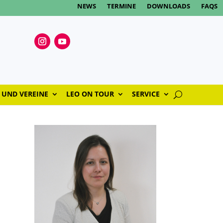
NEWS
TERMINE
DOWNLOADS
FAQS
 UND VEREINE
LEO ON TOUR
SERVICE