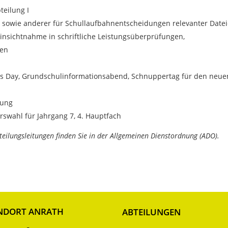
teilung I
n sowie anderer für Schullaufbahnentscheidungen relevanter Date
nsichtnahme in schriftliche Leistungsüberprüfungen,
ten
ids Day, Grundschulinformationsabend, Schnuppertag für den neue
lung
rswahl für Jahrgang 7, 4. Hauptfach
teilungsleitungen finden Sie in der Allgemeinen Dienstordnung (ADO).
NDORT ANRATH
ABTEILUNGEN