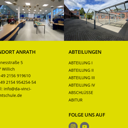
NDORT ANRATH
ABTEILUNGEN
nesstraße 5
ABTEILUNG I
 Willich
ABTEILUNG II
+49 2156 919610
ABTEILUNG III
+49 2154 954254-54
ABTEILUNG IV
l:
info@da-vinci-
ABSCHLÜSSE
mtschule.de
ABITUR
FOLGE UNS AUF