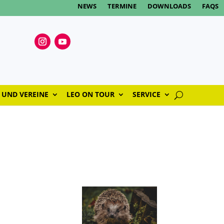
NEWS
TERMINE
DOWNLOADS
FAQS
 UND VEREINE
LEO ON TOUR
SERVICE