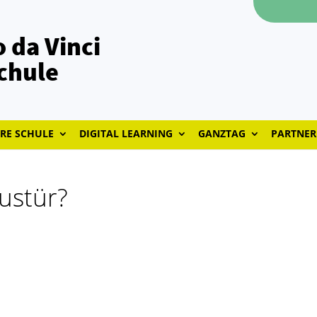
 da Vinci
chule
RE SCHULE
DIGITAL LEARNING
GANZTAG
PARTNER
ustür?