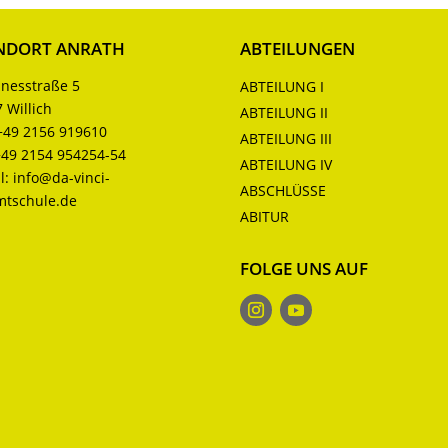
NDORT ANRATH
ABTEILUNGEN
nesstraße 5
ABTEILUNG I
 Willich
ABTEILUNG II
+49 2156 919610
ABTEILUNG III
+49 2154 954254-54
ABTEILUNG IV
l:
info@da-vinci-
ABSCHLÜSSE
mtschule.de
ABITUR
FOLGE UNS AUF