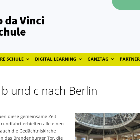
 da Vinci
chule
RE SCHULE
DIGITAL LEARNING
GANZTAG
PARTNER
 b und c nach Berlin
aben diese gemeinsame Zeit
rundfahrt erhielten alle einen
 auch die Gedächtniskirche
en das Brandenburger Tor, die