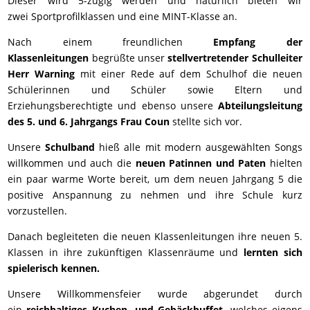
Dieser wird 5-zügig werden und natürlich bieten wir
zwei Sportprofilklassen und eine MINT-Klasse an.
Nach einem freundlichen
Empfang der
Klassenleitungen
begrüßte unser
stellvertretender Schulleiter
Herr Warning
mit einer Rede auf dem Schulhof die neuen
Schülerinnen und Schüler sowie Eltern und
Erziehungsberechtigte und ebenso unsere
Abteilungsleitung
des 5. und 6. Jahrgangs Frau Coun
stellte sich vor.
Unsere
Schulband
hieß alle mit modern ausgewählten Songs
willkommen und auch die
neuen Patinnen und Paten
hielten
ein paar warme Worte bereit, um dem neuen Jahrgang 5 die
positive Anspannung zu nehmen und ihre Schule kurz
vorzustellen.
Danach begleiteten die neuen Klassenleitungen ihre neuen 5.
Klassen in ihre zukünftigen Klassenräume und
lernten sich
spielerisch kennen.
Unsere Willkommensfeier wurde abgerundet durch
ein
reichhaltiges Kuchen- und Gebäckbuffet,
welches eigens