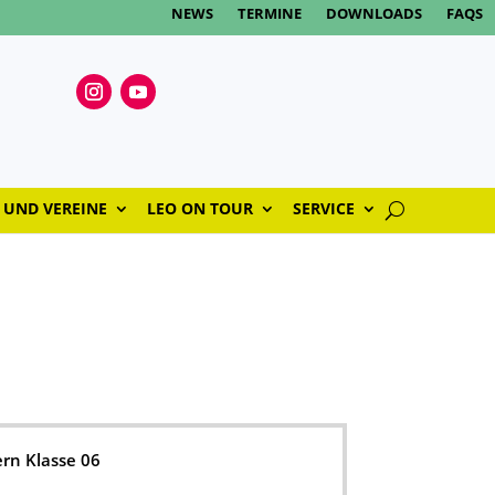
NEWS
TERMINE
DOWNLOADS
FAQS
 UND VEREINE
LEO ON TOUR
SERVICE
ern Klasse 06