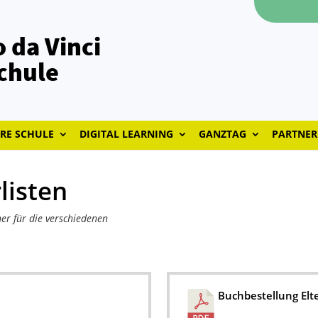
 da Vinci
chule
RE SCHULE
DIGITAL LEARNING
GANZTAG
PARTNER
listen
her für die verschiedenen
Buchbestellung Elt