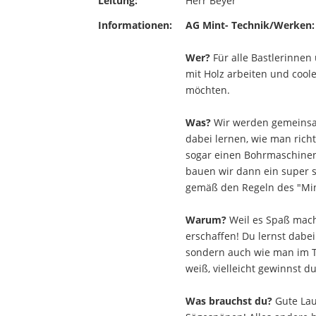
Leitung:
Herr Beyer
Informationen:
AG Mint- Technik/Werken:
Wer?
Für alle Bastlerinnen 
mit Holz arbeiten und cool
möchten.
Was?
Wir werden gemeinsam
dabei lernen, wie man rich
sogar einen Bohrmaschinen
bauen wir dann ein super 
gemäß den Regeln des "Mi
Warum?
Weil es Spaß mach
erschaffen! Du lernst dabei
sondern auch wie man im T
weiß, vielleicht gewinnst 
Was brauchst du?
Gute Lau