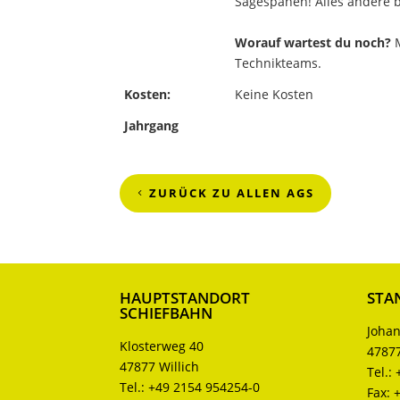
Sägespänen! Alles andere 
Worauf wartest du noch?
M
Technikteams.
Kosten:
Keine Kosten
Jahrgang
ZURÜCK ZU ALLEN AGS
HAUPTSTANDORT
STA
SCHIEFBAHN
Johan
Klosterweg 40
47877
47877 Willich
Tel.:
Tel.:
+49 2154 954254-0
Fax: