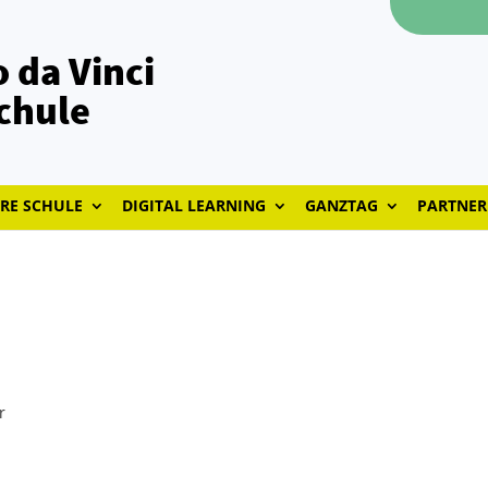
 da Vinci
chule
RE SCHULE
DIGITAL LEARNING
GANZTAG
PARTNER
r