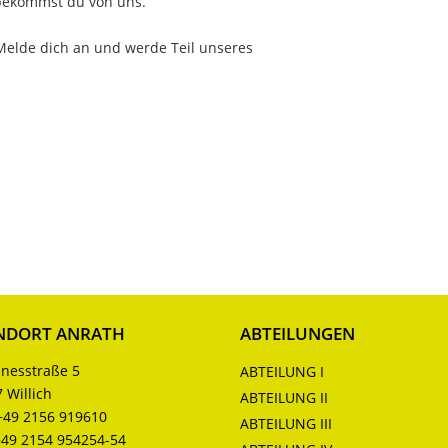
bekommst du von uns.
elde dich an und werde Teil unseres
NDORT ANRATH
ABTEILUNGEN
nesstraße 5
ABTEILUNG I
 Willich
ABTEILUNG II
+49 2156 919610
ABTEILUNG III
+49 2154 954254-54